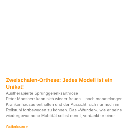
Zweischalen-Orthese: Jedes Modell ist ein
Unikat!
Austherapierte Sprunggelenksarthrose
Peter Moosherr kann sich wieder freuen – nach monatelangen
Krankenhausaufenthalten und der Aussicht, sich nur noch im
Rollstuhl fortbewegen zu können. Das »Wunder«, wie er seine
wiedergewonnene Mobilität selbst nennt, verdankt er einer
individuell gefertigten Zweischalen-Orthese, die seinen
geschädigten Fuß bei seinen täglichen Spaziergängen optimal
Weiterlesen »