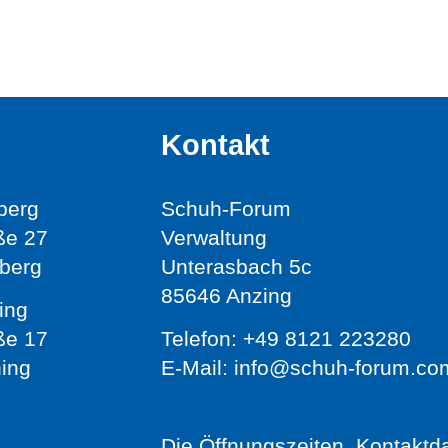
schützt und stabilisiert.
Kontakt
sberg
Schuh-Forum
ße 27
Verwaltung
berg
Unterasbach 5c
85646 Anzing
ing
ße 17
Telefon:
+49 8121 223280
ing
E-Mail:
info@schuh-forum.co
Die Öffnungszeiten, Kontaktd