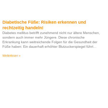
Diabetische Füße: Risiken erkennen und
rechtzeitig handeln!
Diabetes mellitus betrifft zunehmend nicht nur ältere Menschen,
sondern auch immer mehr Jüngere. Diese chronische
Erkrankung kann weitreichende Folgen für die Gesundheit der
Füße haben: Ein dauerhaft erhöhter Blutzuckerspiegel führt
häufig zu Durchblutungsstörungen und Nervenschäden, die das
Risiko für ernsthafte Fußprobleme erheblich erhöhen.
Weiterlesen »