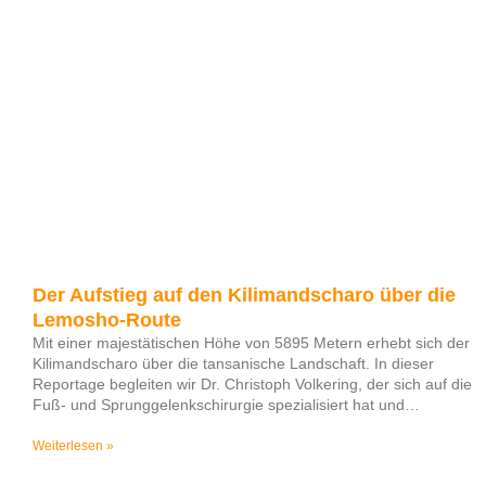
Der Aufstieg auf den Kilimandscharo über die
Lemosho-Route
Mit einer majestätischen Höhe von 5895 Metern erhebt sich der
Kilimandscharo über die tansanische Landschaft. In dieser
Reportage begleiten wir Dr. Christoph Volkering, der sich auf die
Fuß- und Sprunggelenkschirurgie spezialisiert hat und
besonders für seine Arbeit im Bereich der Therapie des
Charcot-Fußes sowie der Behandlung des diabetischen
Weiterlesen »
Fußsyndroms bekannt