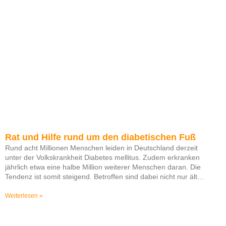
Rat und Hilfe rund um den diabetischen Fuß
Rund acht Millionen Menschen leiden in Deutschland derzeit
unter der Volkskrankheit Diabetes mellitus. Zudem erkranken
jährlich etwa eine halbe Million weiterer Menschen daran. Die
Tendenz ist somit steigend. Betroffen sind dabei nicht nur ältere
Menschen, auch die Jüngeren trifft es immer häufiger.
Weiterlesen »